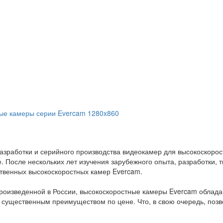
ые камеры серии Evercam 1280x860
азработки и серийного производства видеокамер для высокоскоро
. После нескольких лет изучения зарубежного опыта, разработки,
ственных высокоскоростных камер Evercam.
 произведенной в России, высокоскоростные камеры Evercam обла
и существенным преимуществом по цене. Что, в свою очередь, позв