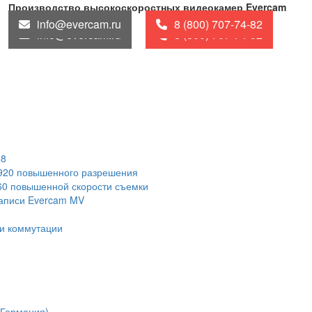
Производство высокоскоростных видеокамер Evercam
info@evercam.ru
8 (800) 707-74-82
info@evercam.ru
8 (800) 707-74-82
88
1920 повышенного разрешения
60 повышенной скорости съемки
записи Evercam MV
и коммутации
(Германия)