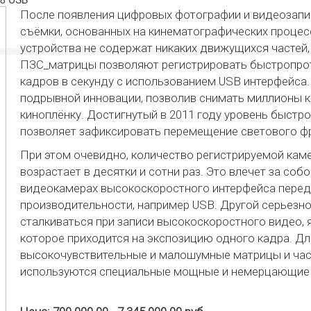
После появления цифровых фотографии и видеозапи
съёмки, основанных на кинематографических процесс
устройства не содержат никаких движущихся частей
ПЗС_матрицы позволяют регистрировать быстропрот
кадров в секунду с использованием USB интерфейс
подрывной инновации, позволив снимать миллионы к
киноплёнку. Достигнутый в 2011 году уровень быстро
позволяет зафиксировать перемещение светового фр
При этом очевидно, количество регистрируемой ка
возрастает в десятки и сотни раз. Это влечет за со
видеокамерах высокоскоростного интерфейса перед
производительности, например USB. Другой серьезно
сталкиваться при записи высокоскоростного видео, 
которое приходится на экспозицию одного кадра. Д
высокочувствительные и малошумные матрицы и час
используются специальные мощные и немерцающие 