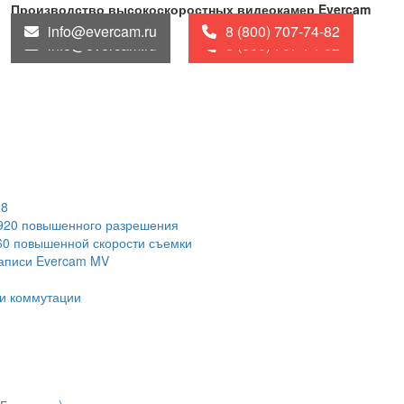
Производство высокоскоростных видеокамер Evercam
info@evercam.ru
8 (800) 707-74-82
info@evercam.ru
8 (800) 707-74-82
88
1920 повышенного разрешения
60 повышенной скорости съемки
записи Evercam MV
и коммутации