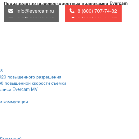
Производство высокоскоростных видеокамер Evercam
info@evercam.ru
8 (800) 707-74-82
info@evercam.ru
8 (800) 707-74-82
88
1920 повышенного разрешения
60 повышенной скорости съемки
записи Evercam MV
и коммутации
(Германия)