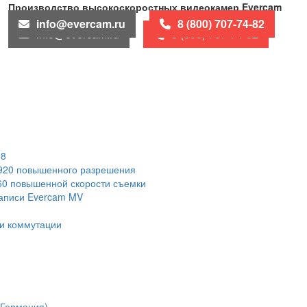
Производство высокоскоростных видеокамер Evercam
info@evercam.ru
8 (800) 707-74-82
info@evercam.ru
8 (800) 707-74-82
88
1920 повышенного разрешения
60 повышенной скорости съемки
записи Evercam MV
и коммутации
(Германия)