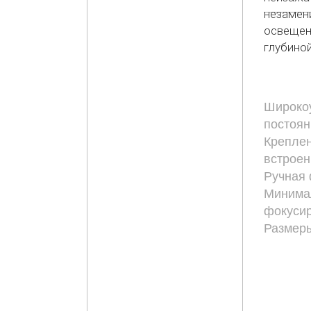
незамен
освещен
глубиной
Широкоу
постоя
Креплен
встроен
Ручная 
Минима
фокусир
Размеры