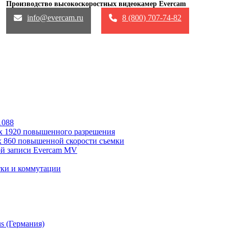
Производство высокоскоростных видеокамер Evercam
info@evercam.ru
8 (800) 707-74-82
info@evercam.ru
8 (800) 707-74-82
1088
х 1920 повышенного разрешения
x 860 повышенной скорости съемки
ой записи Evercam MV
тки и коммутации
s (Германия)