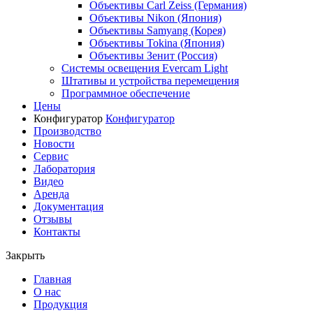
Объективы Carl Zeiss (Германия)
Объективы Nikon (Япония)
Объективы Samyang (Корея)
Объективы Tokina (Япония)
Объективы Зенит (Россия)
Системы освещения Evercam Light
Штативы и устройства перемещения
Программное обеспечение
Цены
Конфигуратор
Конфигуратор
Производство
Новости
Сервис
Лаборатория
Видео
Аренда
Документация
Отзывы
Контакты
Закрыть
Главная
О нас
Продукция