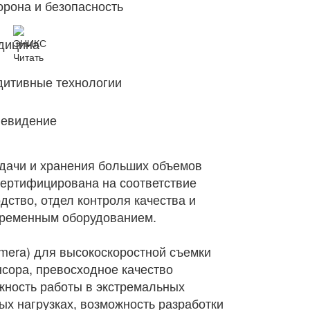
рона и безопасность
дицина
ЭНИКС
Читать
cam фейерверк
дитивные технологии
левидение
едачи и хранения больших объемов
сертифицирована на соответствие
ство, отдел контроля качества и
временным оборудованием.
era) для высокоскоростной съемки
сора, превосходное качество
жность работы в экстремальных
ых нагрузках, возможность разработки