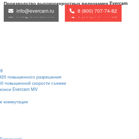
Производство высокоскоростных видеокамер Evercam
info@evercam.ru
8 (800) 707-74-82
info@evercam.ru
8 (800) 707-74-82
88
1920 повышенного разрешения
60 повышенной скорости съемки
записи Evercam MV
и коммутации
(Германия)