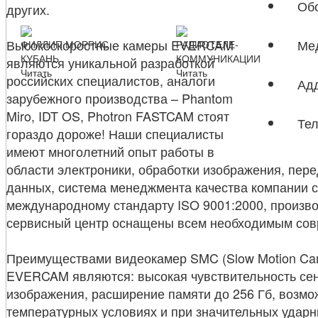
Обо
других.
Высокоскоростные камеры EVERCAM
Ме
ФИЛЛИП МОРРИС
РАДИОТЕЛЕ-
КУБАНЬ
КОММУНИКАЦИИ
являются уникальной разработкой
Читать
Читать
Тестовое видео высокоскоростная камера Ever
российских специалистов, аналоги
Ад
зарубежного производства – Phantom
Miro, IDT OS, Photron FASTCAM стоят
Те
гораздо дороже! Наши специалисты
имеют многолетний опыт работы в
области электроники, обработки изображения, пер
данных, система менеджмента качества компании 
международному стандарту ISO 9001:2000, производ
сервисный центр оснащены всем необходимым со
Преимуществами видеокамер SMC (Slow Motion Cam
EVERCAM являются: высокая чувствительность сен
изображения, расширение памяти до 256 Гб, возмо
температурных условиях и при значительных ударн