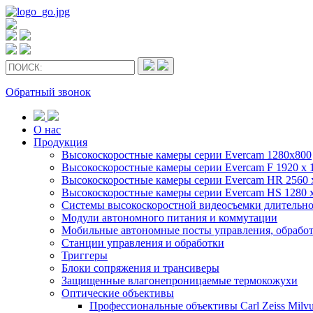
Обратный звонок
О нас
Продукция
Высокоскоростные камеры серии Evercam 1280x800
Высокоскоростные камеры серии Evercam F 1920 x 
Высокоскоростные камеры серии Evercam HR 2560 
Высокоскоростные камеры серии Evercam HS 1280 
Cистемы высокоскоростной видеосъемки длительн
Модули автономного питания и коммутации
Мобильные автономные посты управления, обрабо
Станции управления и обработки
Триггеры
Блоки сопряжения и трансиверы
Защищенные влагонепроницаемые термокожухи
Оптические объективы
Профессиональные объективы Carl Zeiss Milvu