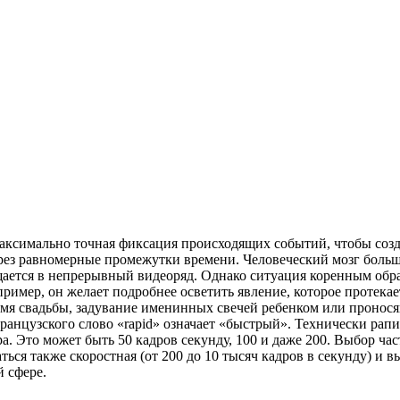
ксимально точная фиксация происходящих событий, чтобы создать
через равномерные промежутки времени. Человеческий мозг боль
ается в непрерывный видеоряд. Однако ситуация коренным образ
ример, он желает подробнее осветить явление, которое протекае
ремя свадьбы, задувание именинных свечей ребенком или пронос
французского слово «rapid» означает «быстрый». Технически рап
ра. Это может быть 50 кадров секунду, 100 и даже 200. Выбор ч
ся также скоростная (от 200 до 10 тысяч кадров в секунду) и в
 сфере.