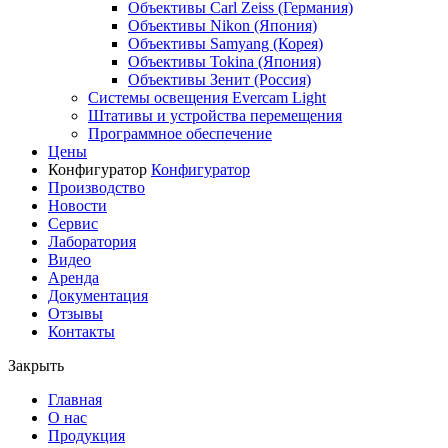
Объективы Carl Zeiss (Германия)
Объективы Nikon (Япония)
Объективы Samyang (Корея)
Объективы Tokina (Япония)
Объективы Зенит (Россия)
Системы освещения Evercam Light
Штативы и устройства перемещения
Программное обеспечение
Цены
Конфигуратор
Конфигуратор
Производство
Новости
Сервис
Лаборатория
Видео
Аренда
Документация
Отзывы
Контакты
Закрыть
Главная
О нас
Продукция