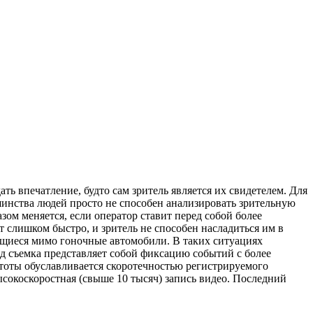
 впечатление, будто сам зритель является их свидетелем. Для
шинства людей просто не способен анализировать зрительную
ом меняется, если оператор ставит перед собой более
т слишком быстро, и зритель не способен насладиться им в
ящиеся мимо гоночные автомобили. В таких ситуациях
ид съемка представляет собой фиксацию событий с более
астоты обуславливается скоротечностью регистрируемого
ысокоскоростная (свыше 10 тысяч) запись видео. Последний