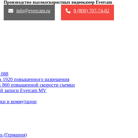
Производство высокоскоростных видеокамер Evercam
info@evercam.ru
8 (800) 707-74-82
info@evercam.ru
8 (800) 707-74-82
1088
х 1920 повышенного разрешения
x 860 повышенной скорости съемки
ой записи Evercam MV
тки и коммутации
s (Германия)