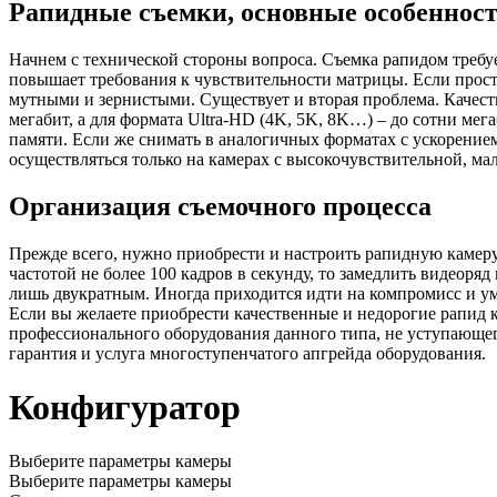
Рапидные съемки, основные особенност
Начнем с технической стороны вопроса. Съемка рапидом требуе
повышает требования к чувствительности матрицы. Если просто
мутными и зернистыми. Существует и вторая проблема. Качеств
мегабит, а для формата Ultra-HD (4K, 5K, 8K…) – до сотни мег
памяти. Если же снимать в аналогичных форматах с ускорение
осуществляться только на камерах с высокочувствительной, 
Организация съемочного процесса
Прежде всего, нужно приобрести и настроить рапидную камеру. 
частотой не более 100 кадров в секунду, то замедлить видеоря
лишь двукратным. Иногда приходится идти на компромисс и у
Если вы желаете приобрести качественные и недорогие рапид
профессионального оборудования данного типа, не уступающе
гарантия и услуга многоступенчатого апгрейда оборудования.
Конфигуратор
Выберите параметры камеры
Выберите параметры камеры