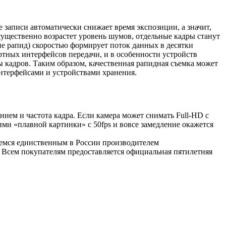
 записи автоматически снижает время экспозиции, а значит,
 существенно возрастет уровень шумов, отдельные кадры станут
не рапид) скоростью формирует поток данных в десятки
артных интерфейсов передачи, и в особенности устройств
 кадров. Таким образом, качественная рапидная съемка может
нтерфейсами и устройствами хранения.
нием и частота кадра. Если камера может снимать Full-HD с
ими «плавной картинки» с 50fps и вовсе замедление окажется
яемся единственным в России производителем
Всем покупателям предоставляется официальная пятилетняя