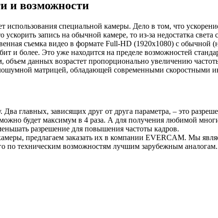
и и возможности
т использования специальной камеры. Дело в том, что ускорение
 ускорить запись на обычной камере, то из-за недостатка света
енная съемка видео в формате Full-HD (1920х1080) с обычной (
абит и более. Это уже находится на пределе возможностей станд
м, объем данных возрастет пропорционально увеличению частоты
малошумной матрицей, обладающей современными скоростными и
Два главных, зависящих друг от друга параметра, – это разреше
д можно будет максимум в 4 раза. А для получения любимой мног
меньшать разрешение для повышения частоты кадров.
 камеры, предлагаем заказать их в компании EVERCAM. Мы явл
го по техническим возможностям лучшим зарубежным аналогам. 