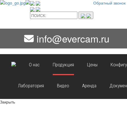
Обратный звонок
info@evercam.ru
О нас
Продукция
Цены
Конфигу
Лаборатория
Видео
Аренда
Докумен
Закрыть