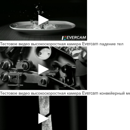
Тестовое видео высокоскоростная камера Evercam падение тел
Тестовое видео высокоскоростная камера Evercam конвейерный м