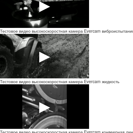
Тестовое видео высокоскоростная камера Evercam виброиспытани
Тестовое видео высокоскоростная камера Evercam жидкость
Тестовое видео высокоскоростная камера Evercam конвеерная ли