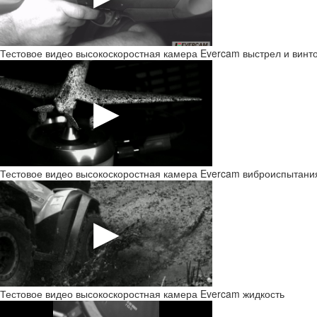
Тестовое видео высокоскоростная камера Evercam выстрел и винт
Тестовое видео высокоскоростная камера Evercam виброиспытани
Тестовое видео высокоскоростная камера Evercam жидкость