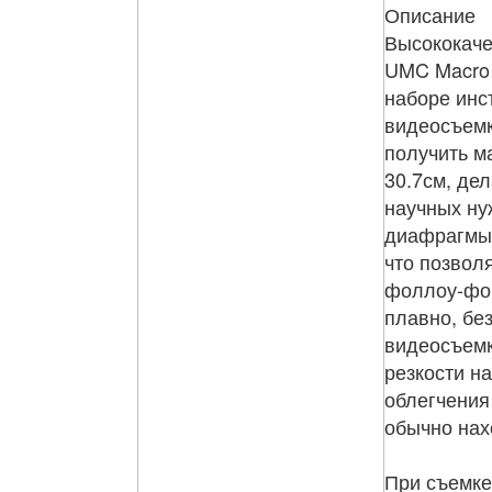
Описание
Высококаче
UMC Macro 
наборе инс
видеосъемк
получить м
30.7см, де
научных ну
диафрагмы 
что позвол
фоллоу-фок
плавно, бе
видеосъемк
резкости н
облегчения 
обычно нах
При съемке