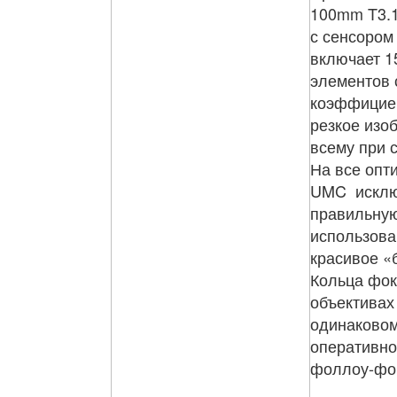
100mm T3.1
с сенсором
включает 1
элементов 
коэффициен
резкое изо
всему при 
На все опт
UMC исклю
правильную
использова
красивое «
Кольца фок
объективах
одинаковом
оперативно
фоллоу-фо