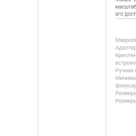
масштаб 
его дос
Макрооб
Адапти
Креплен
встроен
Ручная 
Минима
фокусир
Размеры
Размеры