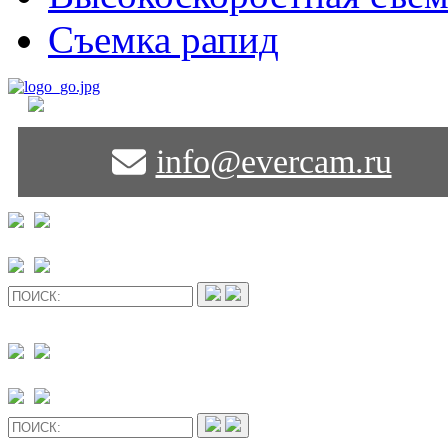
Съемка рапид
info@evercam.ru