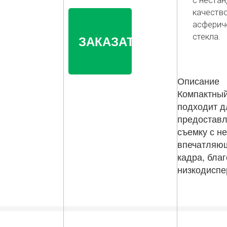
с неста
качество
асферич
стекла.
ЗАКАЗАТЬ
Описание
Компактный
подходит д
предоставл
съемку с н
впечатляющ
кадра, бла
низкодиспе