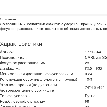
Описание
Светосильный̆ и компактный̆ объектив с умерено широким углом, 
фокусного расстояния и светосилы этот объектив можно использов
Характеристики
Артикул
1771-844
Производитель
CARL ZEIS
Фокусное расстояние, мм
28
Диафрагма
f/2,0 – f/22
Минимальная дистанция фокусировки, м
0.24
Конструкция объектива (элементы, группы)
10/8
Угол поля зрения (по диагонали
74°/65°/45°
/по горизонтали/по вертикали)
Тип фокусировки
Ручная
Резьба светофильтра, мм
58
Длина объектива, мм
93