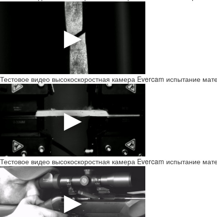
Тестовое видео высокоскоростная камера Evercam испытание мат
Тестовое видео высокоскоростная камера Evercam испытание мат