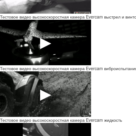
Тестовое видео высокоскоростная камера Evercam выстрел и винт
Тестовое видео высокоскоростная камера Evercam виброиспытани
Тестовое видео высокоскоростная камера Evercam жидкость